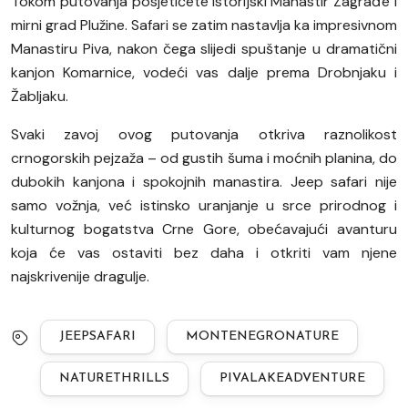
Tokom putovanja posjetićete istorijski Manastir Zagrađe i
mirni grad Plužine. Safari se zatim nastavlja ka impresivnom
Manastiru Piva, nakon čega slijedi spuštanje u dramatični
kanjon Komarnice, vodeći vas dalje prema Drobnjaku i
Žabljaku.
Svaki zavoj ovog putovanja otkriva raznolikost
crnogorskih pejzaža – od gustih šuma i moćnih planina, do
dubokih kanjona i spokojnih manastira. Jeep safari nije
samo vožnja, već istinsko uranjanje u srce prirodnog i
kulturnog bogatstva Crne Gore, obećavajući avanturu
koja će vas ostaviti bez daha i otkriti vam njene
najskrivenije dragulje.
JEEPSAFARI
MONTENEGRONATURE
NATURETHRILLS
PIVALAKEADVENTURE